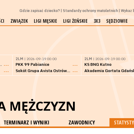
Gdzie zapisać dziecko?
Standardy ochrony małoletnich
Wykaz b
CI
ZWIĄZEK
LIGI MĘSKIE
LIGI ŻEŃSKIE
3X3
SĘDZIOWIE
2LM
| 2026-09-19 00:00
2LM
| 2026-09-19 00:00
Bielsk Podlaski
PKK 99 Pabianice
KS BNG Kutno
---
---
Sokół Grupa Avista Ostrów Maz.
Akademia Gortata Gdańs
---
---
GA MĘŻCZYZN
TERMINARZ I WYNIKI
ZAWODNICY
STATYSTY