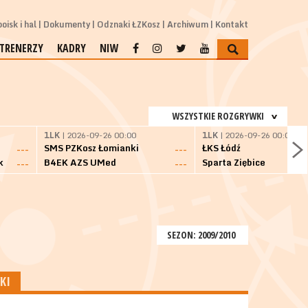
oisk i hal
Dokumenty
Odznaki ŁZKosz
Archiwum
Kontakt
TRENERZY
KADRY
NIW
WSZYSTKIE ROZGRYWKI
1LK
| 2026-09-26 00:00
1LK
| 2026-09-26 00:00
SMS PZKosz Łomianki
ŁKS Łódź
---
---
k
B4EK AZS UMed
Sparta Ziębice
---
---
SEZON: 2009/2010
KI