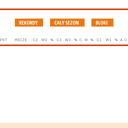
REKORDY
CAŁY SEZON
BLOKI
PKT
MECZE
C2
W2
%
C3
W3
%
C
W
%
C1
W1
%
A
O