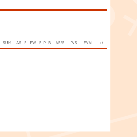
SUM
AS
F
FW
S
P
B
AS/S
P/S
EVAL
+/-