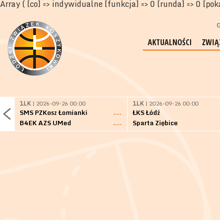
Array ( [co] => indywidualne [funkcja] => 0 [runda] => 0 [pok
G
AKTUALNOŚCI
ZWIĄ
1LK
| 2026-09-26 00:00
1LK
| 2026-09-26 00:00
SMS PZKosz Łomianki
ŁKS Łódź
---
B4EK AZS UMed
Sparta Ziębice
---