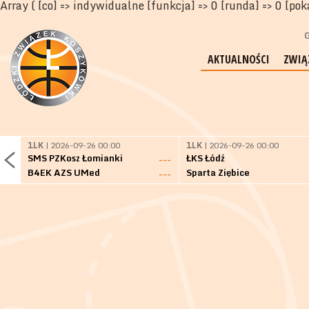
Array ( [co] => indywidualne [funkcja] => 0 [runda] => 0 [pok
G
AKTUALNOŚCI
ZWIĄ
1LK
| 2026-09-26 00:00
1LK
| 2026-09-26 00:00
SMS PZKosz Łomianki
ŁKS Łódź
---
B4EK AZS UMed
Sparta Ziębice
---