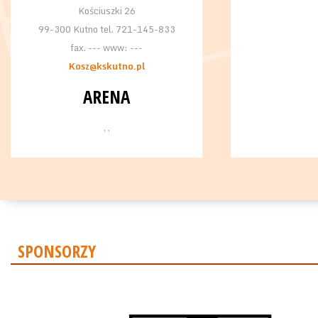
Kościuszki 26
99-300 Kutno tel. 721-145-833
fax. --- www: ---
Kosz@kskutno.pl
ARENA
, ,
SPONSORZY