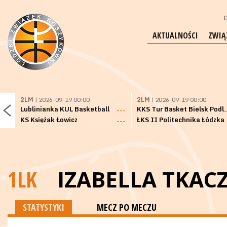
G
AKTUALNOŚCI
ZWIĄ
2LM
| 2026-09-19 00:00
2LM
| 2026-09-19 00:00
Lublinianka KUL Basketball
KKS Tur Basket 
---
KS Księżak Łowicz
ŁKS II Politechnika Łódzka
---
1LK
IZABELLA TKAC
STATYSTYKI
MECZ PO MECZU