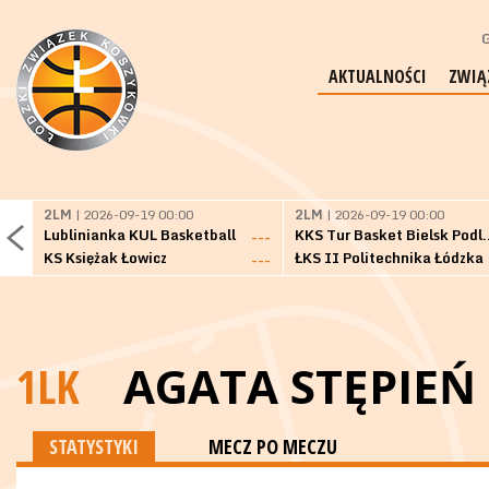
G
AKTUALNOŚCI
ZWIĄ
2LM
| 2026-09-19 00:00
2LM
| 2026-09-19 00:00
Lublinianka KUL Basketball
KKS Tur Basket 
---
KS Księżak Łowicz
ŁKS II Politechnika Łódzka
---
1LK
AGATA STĘPIEŃ
STATYSTYKI
MECZ PO MECZU