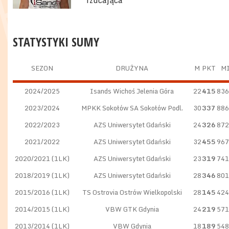
rzucająca
STATYSTYKI SUMY
SEZON
DRUŻYNA
M
PKT
M
2024/2025
Isands Wichoś Jelenia Góra
22
415
836
2023/2024
MPKK Sokołów SA Sokołów Podl.
30
337
886
2022/2023
AZS Uniwersytet Gdański
24
326
872
2021/2022
AZS Uniwersytet Gdański
32
455
967
2020/2021 (1LK)
AZS Uniwersytet Gdański
23
319
741
2018/2019 (1LK)
AZS Uniwersytet Gdański
28
346
801
2015/2016 (1LK)
TS Ostrovia Ostrów Wielkopolski
28
145
424
2014/2015 (1LK)
VBW GTK Gdynia
24
219
571
2013/2014 (1LK)
VBW Gdynia
18
189
548