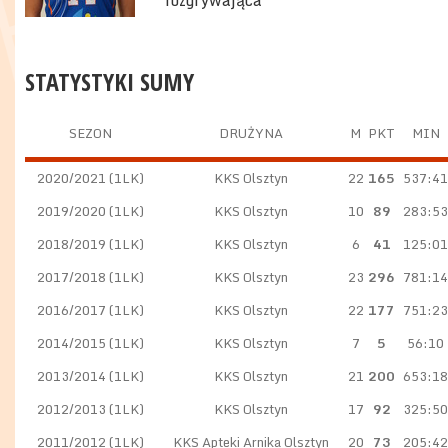
rozgrywająca
STATYSTYKI SUMY
SEZON
DRUŻYNA
M
PKT
MIN
2020/2021 (1LK)
KKS Olsztyn
22
165
537:41
2019/2020 (1LK)
KKS Olsztyn
10
89
283:53
2018/2019 (1LK)
KKS Olsztyn
6
41
125:01
2017/2018 (1LK)
KKS Olsztyn
23
296
781:14
2016/2017 (1LK)
KKS Olsztyn
22
177
751:23
2014/2015 (1LK)
KKS Olsztyn
7
5
56:10
2013/2014 (1LK)
KKS Olsztyn
21
200
653:18
2012/2013 (1LK)
KKS Olsztyn
17
92
325:50
2011/2012 (1LK)
KKS Apteki Arnika Olsztyn
20
73
205:42