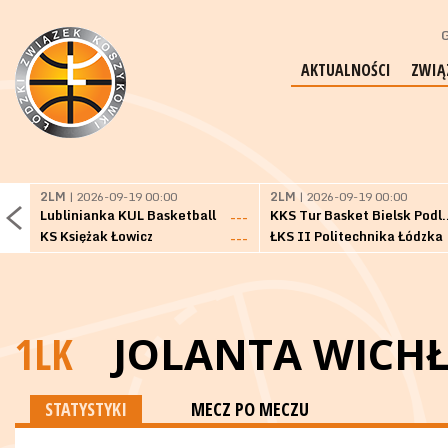
G
AKTUALNOŚCI
ZWIĄ
2LM
| 2026-09-19 00:00
2LM
| 2026-09-19 00:00
Lublinianka KUL Basketball
KKS Tur Basket 
---
KS Księżak Łowicz
ŁKS II Politechnika Łódzka
---
1LK
JOLANTA WICH
STATYSTYKI
MECZ PO MECZU