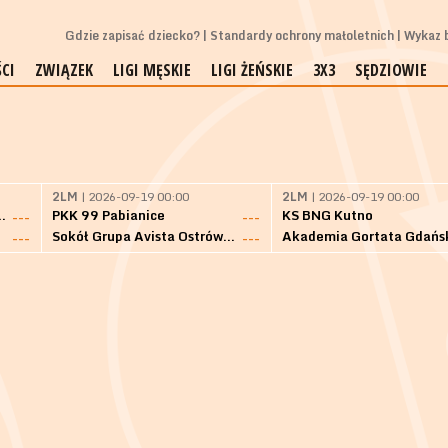
Gdzie zapisać dziecko?
Standardy ochrony małoletnich
Wykaz b
CI
ZWIĄZEK
LIGI MĘSKIE
LIGI ŻEŃSKIE
3X3
SĘDZIOWIE
2LM
| 2026-09-19 00:00
2LM
| 2026-09-19 00:00
Bielsk Podlaski
PKK 99 Pabianice
KS BNG Kutno
---
---
Sokół Grupa Avista Ostrów Maz.
Akademia Gortata Gdańs
---
---