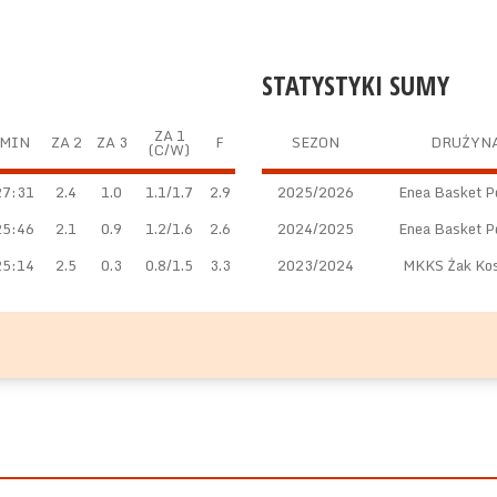
STATYSTYKI SUMY
ZA 1
MIN
ZA 2
ZA 3
F
SEZON
DRUŻYN
(C/W)
27:31
2.4
1.0
1.1/1.7
2.9
2025/2026
Enea Basket P
25:46
2.1
0.9
1.2/1.6
2.6
2024/2025
Enea Basket P
25:14
2.5
0.3
0.8/1.5
3.3
2023/2024
MKKS Żak Kos