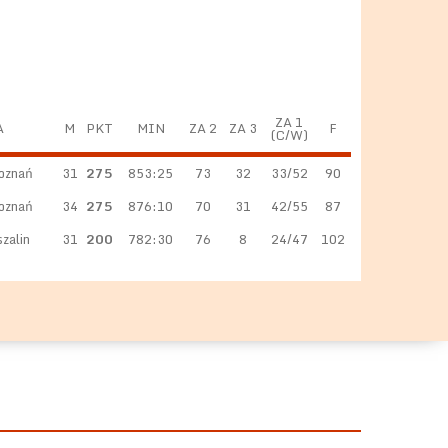
ZA 1
A
M
PKT
MIN
ZA 2
ZA 3
F
(C/W)
oznań
31
275
853:25
73
32
33/52
90
oznań
34
275
876:10
70
31
42/55
87
zalin
31
200
782:30
76
8
24/47
102