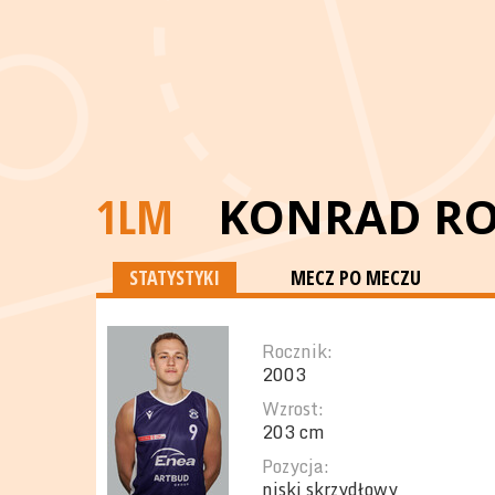
1LM
KONRAD RO
STATYSTYKI
MECZ PO MECZU
Rocznik:
2003
Wzrost:
203 cm
Pozycja:
niski skrzydłowy