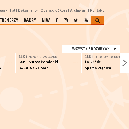
oisk i hal
Dokumenty
Odznaki ŁZKosz
Archiwum
Kontakt
TRENERZY
KADRY
NIW
WSZYSTKIE ROZGRYWKI
1LK
| 2026-09-26 00:00
1LK
| 2026-09-26 00:00
SMS PZKosz Łomianki
ŁKS Łódź
---
---
k
B4EK AZS UMed
Sparta Ziębice
---
---