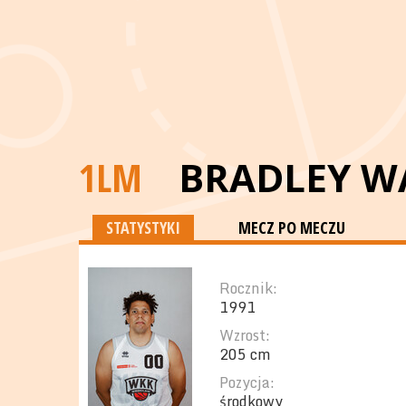
1LM
BRADLEY 
STATYSTYKI
MECZ PO MECZU
Rocznik:
1991
Wzrost:
205 cm
Pozycja:
środkowy