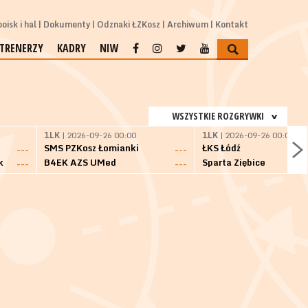
oisk i hal
Dokumenty
Odznaki ŁZKosz
Archiwum
Kontakt
TRENERZY
KADRY
NIW
WSZYSTKIE ROZGRYWKI
1LK
| 2026-09-26 00:00
1LK
| 2026-09-26 00:00
SMS PZKosz Łomianki
ŁKS Łódź
---
---
k
B4EK AZS UMed
Sparta Ziębice
---
---