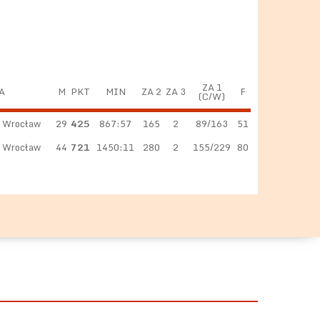
ZA 1
A
M
PKT
MIN
ZA 2
ZA 3
F
(C/W)
l Wrocław
29
425
867:57
165
2
89/163
51
l Wrocław
44
721
1450:11
280
2
155/229
80