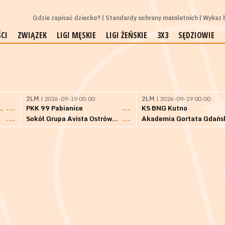
Gdzie zapisać dziecko?
Standardy ochrony małoletnich
Wykaz b
CI
ZWIĄZEK
LIGI MĘSKIE
LIGI ŻEŃSKIE
3X3
SĘDZIOWIE
2LM
| 2026-09-19 00:00
2LM
| 2026-09-19 00:00
Bielsk Podlaski
PKK 99 Pabianice
KS BNG Kutno
---
---
Sokół Grupa Avista Ostrów Maz.
Akademia Gortata Gdańs
---
---