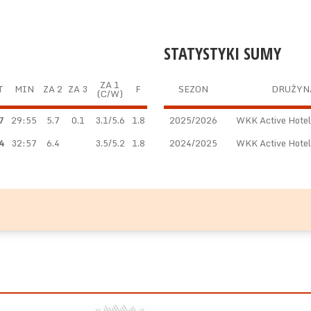
STATYSTYKI SUMY
ZA 1
T
MIN
ZA 2
ZA 3
F
SEZON
DRUŻYN
(C/W)
7
29:55
5.7
0.1
3.1/5.6
1.8
2025/2026
WKK Active Hote
4
32:57
6.4
3.5/5.2
1.8
2024/2025
WKK Active Hote