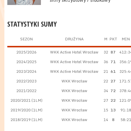
silny skrzydłowy / środkowy
STATYSTYKI SUMY
SEZON
DRUŻYNA
M
PKT
MIN
2025/2026
WKK Active Hotel Wrocław
32
87
412:3
2024/2025
WKK Active Hotel Wrocław
36
71
356:1
2023/2024
WKK Active Hotel Wrocław
21
61
325:4
2022/2023
WKK Wrocław
22
27
171:5
2021/2022
WKK Wrocław
34
72
378:4
2020/2021 (1LM)
WKK Wrocław
27
22
121:0
2019/2020 (1LM)
WKK Wrocław
15
13
91:1
2018/2019 (1LM)
WKK Wrocław
14
8
58:2