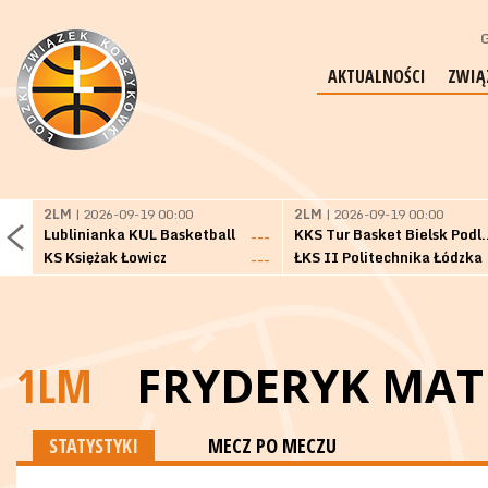
G
AKTUALNOŚCI
ZWIĄ
2LM
| 2026-09-19 00:00
2LM
| 2026-09-19 00:00
Lublinianka KUL Basketball
KKS Tur Basket 
---
KS Księżak Łowicz
ŁKS II Politechnika Łódzka
---
1LM
FRYDERYK MAT
STATYSTYKI
MECZ PO MECZU