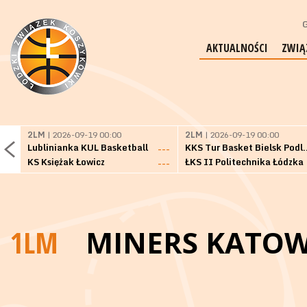
G
AKTUALNOŚCI
ZWIĄ
2LM
| 2026-09-19 00:00
2LM
| 2026-09-19 00:00
Lublinianka KUL Basketball
KKS Tur Basket 
---
KS Księżak Łowicz
ŁKS II Politechnika Łódzka
---
1LM
MINERS KATOW